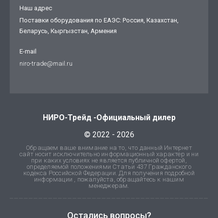
Наш адрес
Поставки оборудования по ЕАЭС: Россия, Казахстан,
Беларусь, Кыргызстан, Армения
E-mail
niro-trade@mail.ru
НИРО-Трейд -Официальный дилер
© 2022 - 2026
Обращаем ваше внимание на то, что данный Интернет
сайт носит исключительно информационный характер и ни
при каких условиях не является публичной офертой,
определяемой положениями Статьи 437 Гражданского
кодекса Российской Федерации. Для получения подробной
информации , пожалуйста, обращайтесь к нашим
менеджерам.
Остались вопросы?