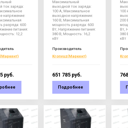
альный
Максимальный
Мак
й ток заряда:
выходной ток заряда:
выхо
Максимальное
100 А, Максимальное
100 
е напряжение:
выходное напряжение:
вых
Максимальная
160 В, Максимальная
200 
ь разряда: 600
мощность разряда: 600
мощн
яжение питания:
Вт, Напряжение питания:
Вт, 
ощность: 12,2
380 В, Мощность: 16,2
380 
кВт
кВт
одитель
Производитель
Про
(Маркент)
Kronvuz(Маркент)
Kro
15
руб.
651 785
руб.
768
робнее
Подробнее