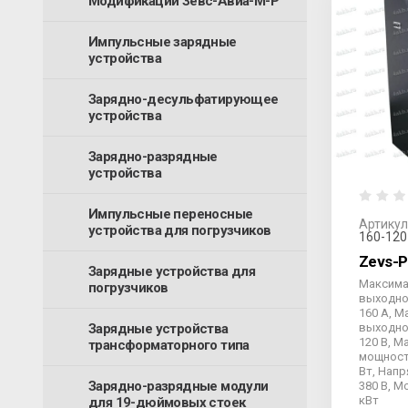
Модификации Зевс-Авиа-М-Р
Импульсные зарядные
устройства
Зарядно-десульфатирующее
устройства
Зарядно-разрядные
устройства
Импульсные переносные
Артикул
устройства для погрузчиков
160-120
Zevs-P
Зарядные устройства для
Максим
погрузчиков
выходно
160 А, 
выходно
Зарядные устройства
120 В, 
трансформаторного типа
мощност
Вт, Напр
Зарядно-разрядные модули
380 В, М
кВт
для 19-дюймовых стоек