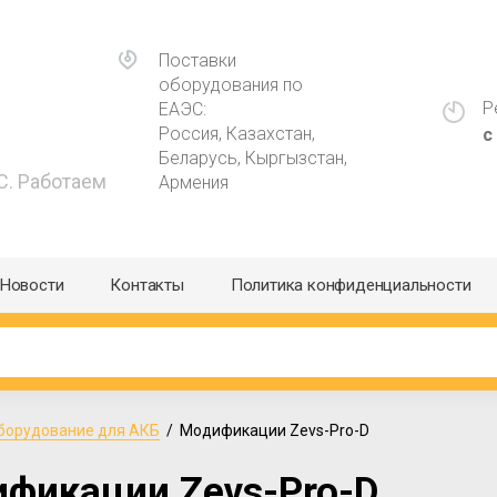
Поставки
оборудования по
Р
ЕАЭС:
Россия, Казахстан,
с
Беларусь, Кыргызстан,
С. Работаем
Армения
Новости
Контакты
Политика конфиденциальности
борудование для АКБ
  /  Модификации Zevs-Pro-D
фикации Zevs-Pro-D