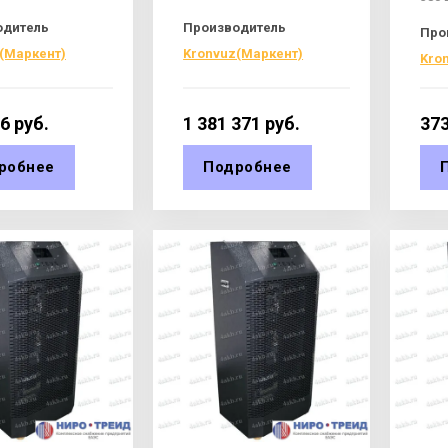
одитель
Производитель
Про
(Маркент)
Kronvuz(Маркент)
Kro
46
руб.
1 381 371
руб.
373
робнее
Подробнее