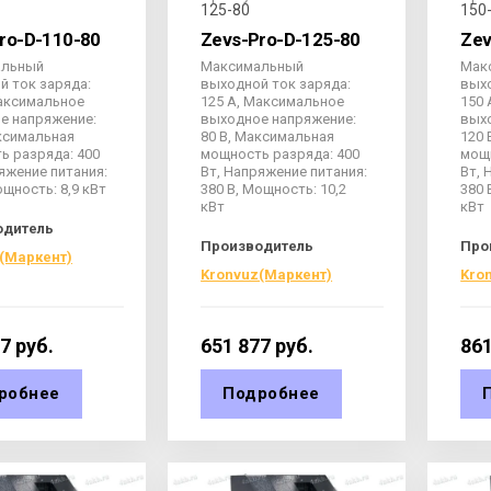
125-80
150
ro-D-110-80
Zevs-Pro-D-125-80
Zev
альный
Максимальный
Мак
й ток заряда:
выходной ток заряда:
выхо
Максимальное
125 А, Максимальное
150 
е напряжение:
выходное напряжение:
вых
аксимальная
80 В, Максимальная
120 
ь разряда: 400
мощность разряда: 400
мощн
яжение питания:
Вт, Напряжение питания:
Вт, 
ощность: 8,9 кВт
380 В, Мощность: 10,2
380 
кВт
кВт
одитель
Производитель
Про
(Маркент)
Kronvuz(Маркент)
Kro
77
руб.
651 877
руб.
861
робнее
Подробнее