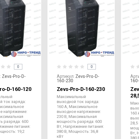
0
0
:
Zevs-Pro-D-
Артикул:
Zevs-Pro-D-
Арт
160-230
160
ro-D-160-120
Zevs-Pro-D-160-230
Zev
28,
альный
Максимальный
й ток заряда:
выходной ток заряда:
Мак
Максимальное
160 А, Максимальное
выхо
е напряжение:
выходное напряжение:
160 
Максимальная
230 В, Максимальная
вых
ь разряда: 600
мощность разряда: 600
28,5
яжение питания:
Вт, Напряжение питания:
мощн
ощность: 19,2
380 В, Мощность: 36,8
Вт, 
кВт
380 