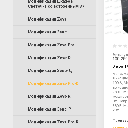
Модификации шкафов
Светоч-Т со встроенным ЗУ
Модификации Zevs
Модификации Зевс
Модификации Zevs-Pro
Артикул
Модификации Zevs-D
100-280
Zevs-P
Модификации Зевс-Д
Максим
выходно
100 А, 
Модификации Zevs-Pro-D
выходно
280 В, 
Модификации Zevs-R
мощност
Вт, Напр
380 В, М
Модификации Зевс-Р
кВт
Произв
Модификации Zevs-Pro-R
Kronvuz