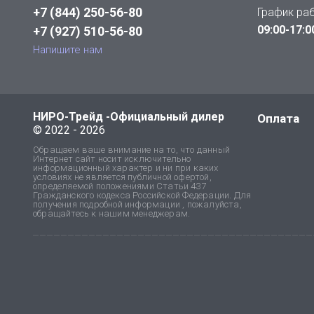
+7 (844) 250-56-80
График ра
09:00-17:0
+7 (927) 510-56-80
Напишите нам
НИРО-Трейд -Официальный дилер
Оплата
© 2022 - 2026
Обращаем ваше внимание на то, что данный
Интернет сайт носит исключительно
информационный характер и ни при каких
условиях не является публичной офертой,
определяемой положениями Статьи 437
Гражданского кодекса Российской Федерации. Для
получения подробной информации , пожалуйста,
обращайтесь к нашим менеджерам.