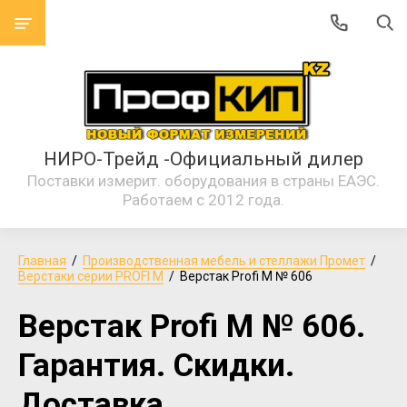
НИРО-Трейд -Официальный дилер
Поставки измерит. оборудования в страны ЕАЭС.
Работаем с 2012 года.
Главная
  /  
Производственная мебель и стеллажи Промет
  /  
Верстаки серии PROFI M
  /  Верстак Profi M № 606
Верстак Profi M № 606.
Гарантия. Скидки.
Доставка.