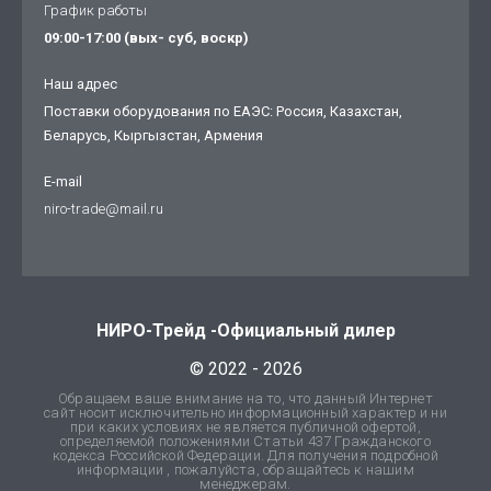
График работы
09:00-17:00 (вых- суб, воскр)
Наш адрес
Поставки оборудования по ЕАЭС: Россия, Казахстан,
Беларусь, Кыргызстан, Армения
E-mail
niro-trade@mail.ru
НИРО-Трейд -Официальный дилер
© 2022 - 2026
Обращаем ваше внимание на то, что данный Интернет
сайт носит исключительно информационный характер и ни
при каких условиях не является публичной офертой,
определяемой положениями Статьи 437 Гражданского
кодекса Российской Федерации. Для получения подробной
информации , пожалуйста, обращайтесь к нашим
менеджерам.