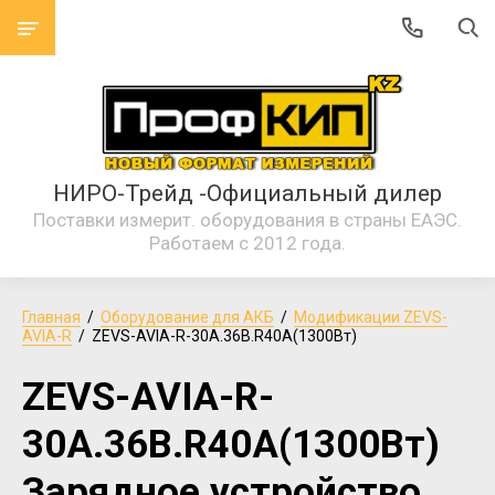
НИРО-Трейд -Официальный дилер
Поставки измерит. оборудования в страны ЕАЭС.
Работаем с 2012 года.
Главная
  /  
Оборудование для АКБ
  /  
Модификации ZEVS-
AVIA-R
  /  ZEVS-AVIA-R-30А.36В.R40А(1300Вт)
ZEVS-AVIA-R-
30А.36В.R40А(1300Вт)
Зарядное устройство