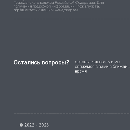
Гражданского кодекса Российской Федерации. Для
получения подробной информации , пожалуйста,
обращайтесь к нашим менеджерам.
Остались вопросы?
оставьте эл.почту и мы
свяжемся с вами в ближай
время
© 2022 - 2026