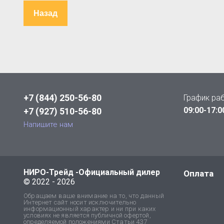
Назад
+7 (844) 250-56-80
График ра
09:00-17:0
+7 (927) 510-56-80
Напишите нам
НИРО-Трейд -Официальный дилер
Оплата
© 2022 - 2026
Обращаем ваше внимание на то, что данный
Интернет сайт носит исключительно
информационный характер и ни при каких
условиях не является публичной офертой,
определяемой положениями Статьи 437