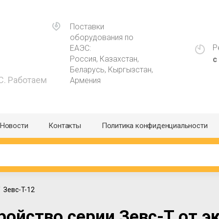
Поставки
оборудования по
Р
ЕАЭС:
Россия, Казахстан,
с
Беларусь, Кыргызстан,
С. Работаем
Армения
Новости
Контакты
Политика конфиденциальности
 /  Зевс-T-12
ройство серии Зевс-T от э