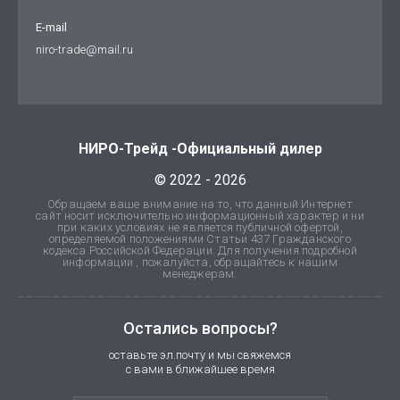
E-mail
niro-trade@mail.ru
НИРО-Трейд -Официальный дилер
© 2022 - 2026
Обращаем ваше внимание на то, что данный Интернет
сайт носит исключительно информационный характер и ни
при каких условиях не является публичной офертой,
определяемой положениями Статьи 437 Гражданского
кодекса Российской Федерации. Для получения подробной
информации , пожалуйста, обращайтесь к нашим
менеджерам.
Остались вопросы?
оставьте эл.почту и мы свяжемся
с вами в ближайшее время